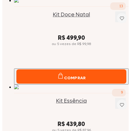
13
Kit Doce Natal
Price:
R$ 499,90
ou
5
vezes
de
R$ 99,98
COMPRAR
9
Kit Essência
Price:
R$ 439,80
ou
5
vezes
de
R$ 87,96