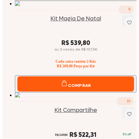
9
Kit Magia De Natal
Price:
R$ 539,80
ou
5
vezes
de
R$ 107,96
Cada caixa contém
2
Kits
R$ 269,90
Preço por Kit
COMPRAR
10
Kit Compartilhe
Price:
R$ 522,31
5
% off
Original price:
R$ 549,80