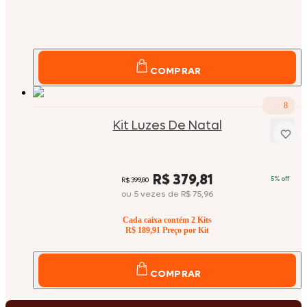
COMPRAR
8
Kit Luzes De Natal
Price:
R$ 379,81
5
% off
Original price:
R$ 399,80
ou
5
vezes
de
R$ 75,96
Cada caixa contém
2
Kits
R$ 189,91
Preço por Kit
COMPRAR