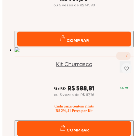
ou
5
vezes
de
R$ 141,98
COMPRAR
7
Kit Churrasco
Price:
R$ 588,81
5
% off
Original price:
R$ 619,80
ou
5
vezes
de
R$ 117,76
Cada caixa contém
2
Kits
R$ 294,41
Preço por Kit
COMPRAR