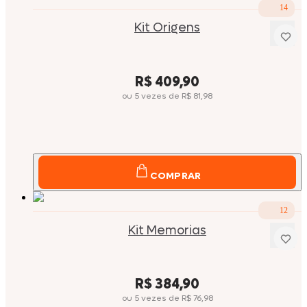
14
Kit Origens
Price:
R$ 409,90
ou
5
vezes
de
R$ 81,98
COMPRAR
12
Kit Memorias
Price:
R$ 384,90
ou
5
vezes
de
R$ 76,98