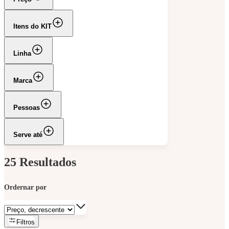
Itens do KIT
Linha
Marca
Pessoas
Serve até
25
Resultados
Filtros