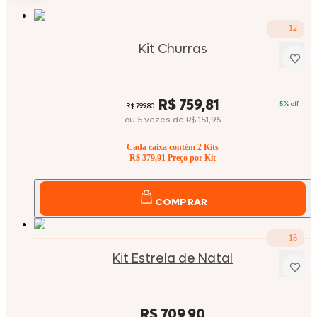
12
Kit Churras
Price:
R$ 759,81
5
% off
Original price:
R$ 799,80
ou
5
vezes
de
R$ 151,96
Cada caixa contém
2
Kits
R$ 379,91
Preço por Kit
COMPRAR
18
Kit Estrela de Natal
Price:
R$ 709,90