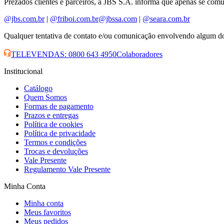
Prezados clientes e parceiros, a JBS S.A. informa que apenas se comuni
@jbs.com.br
|
@friboi.com.br
@jbssa.com
|
@seara.com.br
Qualquer tentativa de contato e/ou comunicação envolvendo algum dom
TELEVENDAS: 0800 643 4950
Colaboradores
Institucional
Catálogo
Quem Somos
Formas de pagamento
Prazos e entregas
Política de cookies
Política de privacidade
Termos e condições
Trocas e devoluções
Vale Presente
Regulamento Vale Presente
Minha Conta
Minha conta
Meus favoritos
Meus pedidos