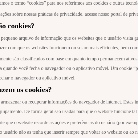
samos o termo “cookies” para nos referirmos aos cookies e outras tecno
ações sobre nossas práticas de privacidade, acesse nosso portal de priv
ão cookies?
pequeno arquivo de informação que os websites que o usuário visita 
azer com que os websites funcionem ou sejam mais eficientes, bem como
lmente são classificados com base em quanto tempo permanecem ativos 
a quando você fecha o navegador ou o aplicativo móvel. Um cookie “p
echar o navegador ou aplicativo móvel.
azem os cookies?
rmazenar ou recuperar informações do navegador de internet. Estas in
quipamento. De forma geral são usadas para que o website funcione tal 
e que o website recorde as ações e preferências do usuário (por exempl
o usuário não as tenha que inserir sempre que voltar ao website ou ao n