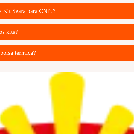
 Kit Seara para CNPJ?
os kits?
bolsa térmica?