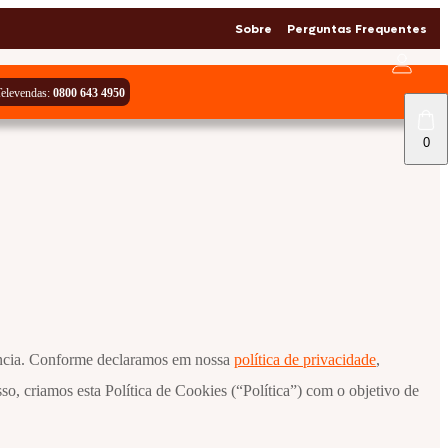
Sobre
Perguntas Frequentes
Bolsas Exclusivas
elevendas:
0800 643 4950
0
ncia. Conforme declaramos em nossa
política de privacidade
,
o, criamos esta Política de Cookies (“Política”) com o objetivo de