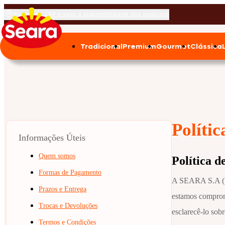
Insira seu CEP e veja a disponibilidade dos produtos
Bolsas Exclusivas
Tradicional
Premium
Gourmet
Clássica
Políti
Informações Úteis
Quem somos
Política d
Formas de Pagamento
A SEARA S.A (“S
Prazos e Entrega
estamos comprome
Trocas e Devoluções
esclarecê-lo sob
Termos e Condições