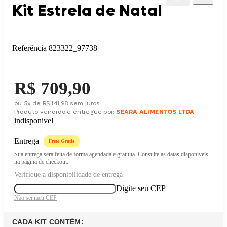
Kit Estrela de Natal
Referência
823322_97738
Price:
R$ 709,90
ou
5
x
de
R$ 141,98
sem juros
Produto vendido e entregue por:
SEARA ALIMENTOS LTDA
indisponivel
Entrega
Frete Grátis
Sua entrega será feita de forma agendada e gratuita. Consulte as datas disponíveis
na página de checkout.
Verifique a disponibilidade de entrega
Digite seu CEP
Não sei meu CEP
CADA KIT CONTÉM: