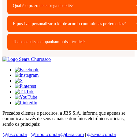
Qual é o prazo de entrega dos kits?
É possível personalizar o kit de acordo com minhas preferências?
Todos os kits acompanham bolsa térmica?
Prezados clientes e parceiros, a JBS S.A. informa que apenas se
comunica através de seus canais e domínios eletrônicos oficiais,
sendo os principais:
@jbs.com.br
|
@friboi.com.br
@jbssa.com
|
@seara.com.br