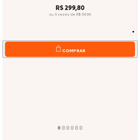
Price:
R$ 299,80
ou
5
vezes
de
R$ 59,96
COMPRAR