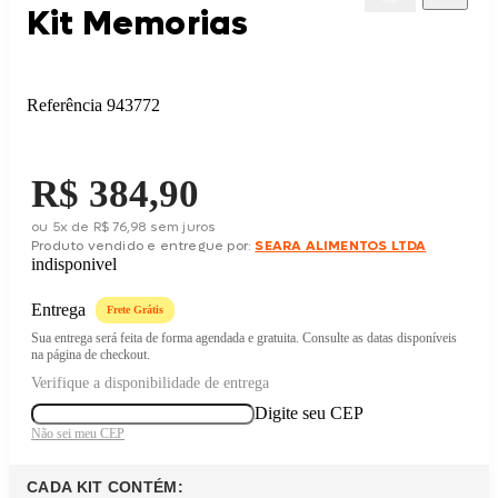
Kit Memorias
Referência
943772
Price:
R$ 384,90
ou
5
x
de
R$ 76,98
sem juros
Produto vendido e entregue por:
SEARA ALIMENTOS LTDA
indisponivel
Entrega
Frete Grátis
Sua entrega será feita de forma agendada e gratuita. Consulte as datas disponíveis
na página de checkout.
Verifique a disponibilidade de entrega
Digite seu CEP
Não sei meu CEP
CADA KIT CONTÉM: