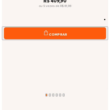
Price:
R$ 409,90
ou
5
vezes
de
R$ 81,98
COMPRAR