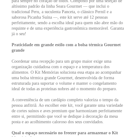
para sempre no coração de todos. Composto por uma seleção de
altíssimo padrão da linha Seara Gourmet — que inclui o
tradicional Peru, a suculenta Panceta, o clássico Pernil e a
saborosa Picanha Suína —, este kit serve até 12 pessoas
perfeitamente, sendo a escolha ideal para quem não abre mão do
requinte e de uma experiência gastronômica memorável. Garanta
já o seu!
Praticidade em grande estilo com a bolsa térmica Gourmet
grande
Coordenar uma recepção para um grupo maior exige uma
organização cuidadosa com o espaço e a temperatura dos
alimentos. O Kit Memórias soluciona essa etapa ao acompanhar
uma bolsa térmica grande Gourmet, desenvolvida de forma
estruturada para suportar o volume e manter o congelamento
ideal de todas as proteínas nobres até o momento do preparo.
A conveniência de um cardápio completo valoriza o tempo da
pessoa anfitriã. Ao escolher este kit, você garante uma variedade
de cortes suínos e aves premium que harmonizam perfeitamente
entre si, permitindo que você se dedique à decoração da mesa
posta e ao acolhimento caloroso dos seus convidados.
Qual o espaço necessário no freezer para armazenar o Kit