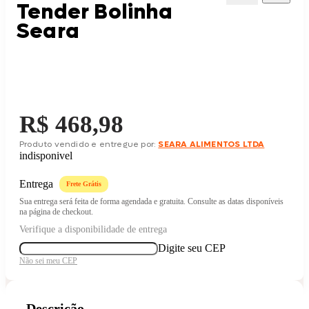
Tender Bolinha
Seara
Price:
R$ 468,98
Produto vendido e entregue por:
SEARA ALIMENTOS LTDA
indisponivel
Entrega
Frete Grátis
Sua entrega será feita de forma agendada e gratuita. Consulte as datas disponíveis
na página de checkout.
Verifique a disponibilidade de entrega
Digite seu CEP
Não sei meu CEP
Descrição